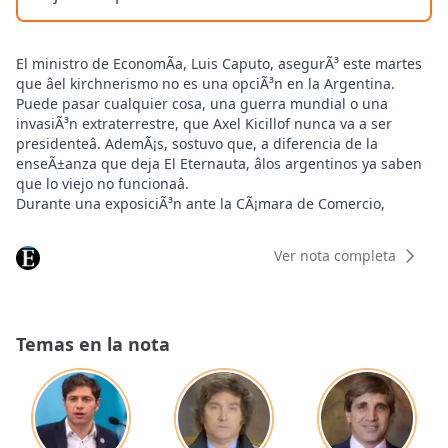
El ministro de EconomÃ­a, Luis Caputo, asegurÃ³ este martes
que âel kirchnerismo no es una opciÃ³n en la Argentina.
Puede pasar cualquier cosa, una guerra mundial o una
invasiÃ³n extraterrestre, que Axel Kicillof nunca va a ser
presidenteâ. AdemÃ¡s, sostuvo que, a diferencia de la
enseÃ±anza que deja El Eternauta, âlos argentinos ya saben
que lo viejo no funcionaâ.
Durante una exposiciÃ³n ante la CÃ¡mara de Comercio,
Industria y Servicios Argentino BrasileÃ±a de la RepÃºblica
Argentina (CAMBRAS), frente a empresarios brasileÃ±os y
Ver nota completa
representantes de compaÃ±Ã­as locales con operaciones en
Brasil, Caputo defendiÃ³ la marcha de la economÃ­a y ratificÃ³
su visiÃ³n optimista sobre el futuro. SegÃºn afirmÃ³, los
indicadores actuales respaldan su pronÃ³stico de que se
Temas en la nota
vienen âlos mejores 18 mesesâ para el paÃ­s y confirman que
âlo peor ya pasÃ³â.
Para fundamentar su diagnÃ³stico, el titular del Palacio de
Hacienda enumerÃ³ cinco variables que considera clave:
En ese contexto, Caputo remarcÃ³ que âno estÃ¡ todo bien,
pero vamos bien, extremadamente bienâ. AdemÃ¡s, reiterÃ³