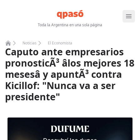
Abrir
Toda la Argentina en una sola página
Noticias
El Economista
Caputo ante empresarios
Home
pronosticÃ³ âlos mejores 18
mesesâ y apuntÃ³ contra
Kicillof: "Nunca va a ser
presidente"