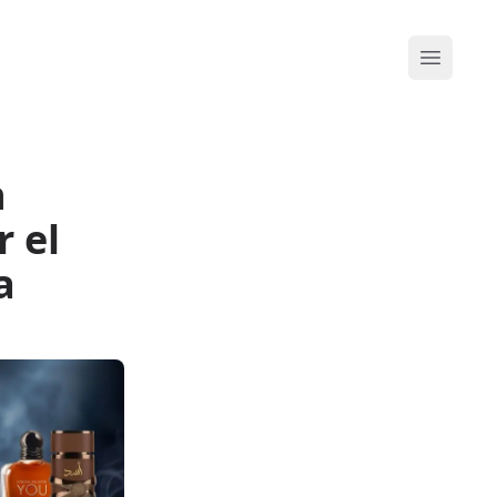
Abrir me
n
 el
a