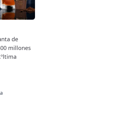
anta de
400 millones
Ãºltima
da