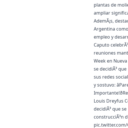
plantas de moli
ampliar signifi
AdemÃ¡s, destacÃ
Argentina como 
empleo y desarr
Caputo celebrÃ³ 
reuniones mante
Week en Nueva Y
se decidiÃ³ que 
sus redes social
y sostuvo: âPar
Importante!ðR
Louis Dreyfus 
decidiÃ³ que se 
construcciÃ³n d
pic.twitter.com