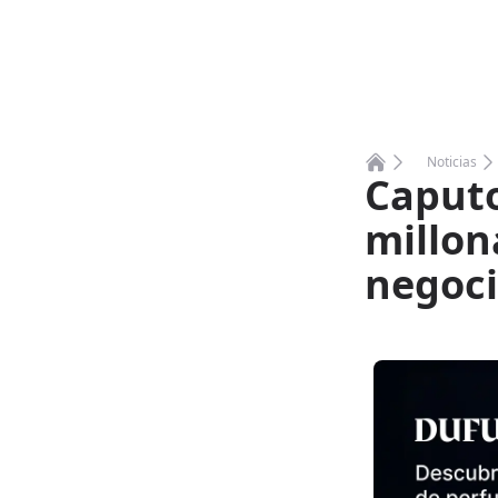
Noticias
Caputo
Home
millon
negoci