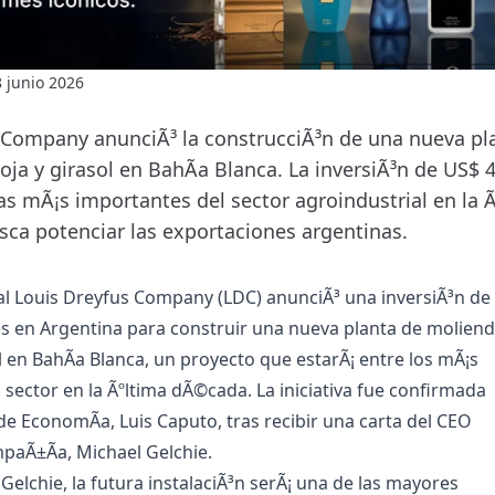
 junio 2026
 Company anunciÃ³ la construcciÃ³n de una nueva pl
ja y girasol en BahÃ­a Blanca. La inversiÃ³n de US$ 
as mÃ¡s importantes del sector agroindustrial en la 
ca potenciar las exportaciones argentinas.
al Louis Dreyfus Company (LDC) anunciÃ³ una inversiÃ³n de
s en Argentina para construir una nueva planta de molien
l en BahÃ­a Blanca, un proyecto que estarÃ¡ entre los mÃ¡s
 sector en la Ãºltima dÃ©cada. La iniciativa fue confirmada
de EconomÃ­a, Luis Caputo, tras recibir una carta del CEO
mpaÃ±Ã­a, Michael Gelchie.
Gelchie, la futura instalaciÃ³n serÃ¡ una de las mayores