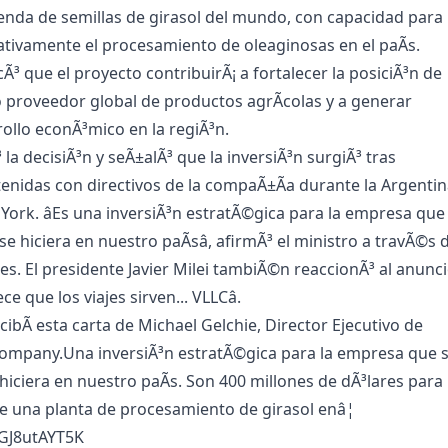
enda de semillas de girasol del mundo, con capacidad para
cativamente el procesamiento de oleaginosas en el paÃ­s.
³ que el proyecto contribuirÃ¡ a fortalecer la posiciÃ³n de
proveedor global de productos agrÃ­colas y a generar
ollo econÃ³mico en la regiÃ³n.
la decisiÃ³n y seÃ±alÃ³ que la inversiÃ³n surgiÃ³ tras
nidas con directivos de la compaÃ±Ã­a durante la Argenti
ork. âEs una inversiÃ³n estratÃ©gica para la empresa que
se hiciera en nuestro paÃ­sâ, afirmÃ³ el ministro a travÃ©s 
es. El presidente Javier Milei tambiÃ©n reaccionÃ³ al anunc
ece que los viajes sirven... VLLCâ.
ecibÃ­ esta carta de Michael Gelchie, Director Ejecutivo de
Company.Una inversiÃ³n estratÃ©gica para la empresa que 
hiciera en nuestro paÃ­s. Son 400 millones de dÃ³lares para 
e una planta de procesamiento de girasol enâ¦
/GJ8utAYT5K