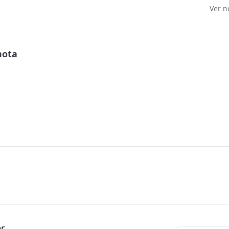
Ver n
nota
er