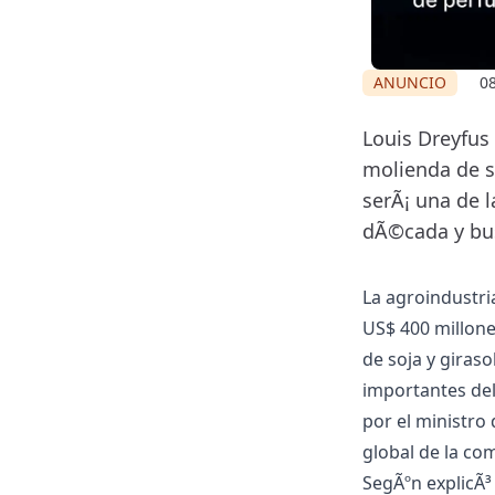
ANUNCIO
08
Louis Dreyfus
molienda de so
serÃ¡ una de l
dÃ©cada y bus
La agroindustri
US$ 400 millone
de soja y giraso
importantes del
por el ministro 
global de la co
SegÃºn explicÃ³ 