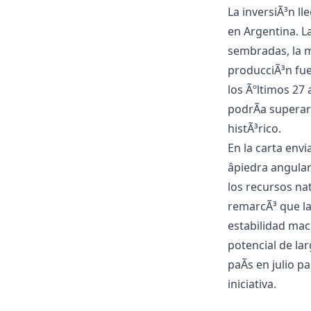
La inversiÃ³n ll
en Argentina. L
sembradas, la m
producciÃ³n fue
los Ãºltimos 27 
podrÃ­a superar
histÃ³rico.
En la carta env
âpiedra angula
los recursos na
remarcÃ³ que la
estabilidad mac
potencial de lar
paÃ­s en julio p
iniciativa.