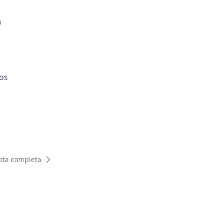
)
dos
ota completa