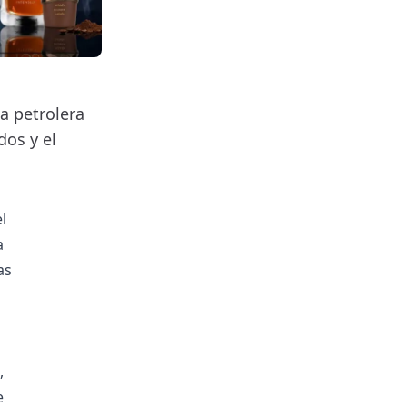
la petrolera
os y el
l
a
as
,
e