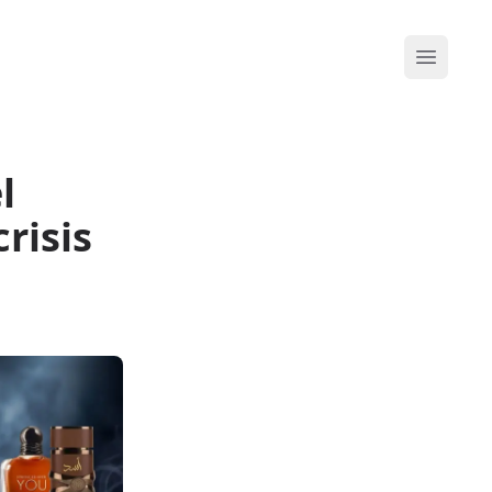
Abrir me
l
risis