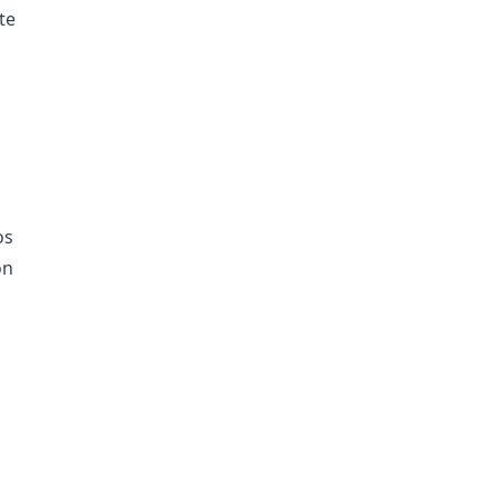
te
o
os
on