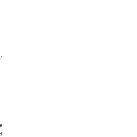
l
e
el
l