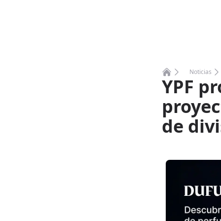
Noticias
YPF pr
Home
proyec
de div