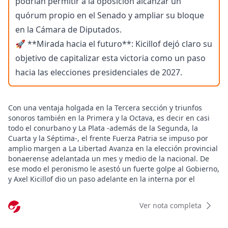
podrían permitir a la oposición alcanzar un
quórum propio en el Senado y ampliar su bloque
en la Cámara de Diputados.
🚀 **Mirada hacia el futuro**: Kicillof dejó claro su
objetivo de capitalizar esta victoria como un paso
hacia las elecciones presidenciales de 2027.
Con una ventaja holgada en la Tercera sección y triunfos
sonoros también en la Primera y la Octava, es decir en casi
todo el conurbano y La Plata -además de la Segunda, la
Cuarta y la Séptima-, el frente Fuerza Patria se impuso por
amplio margen a La Libertad Avanza en la elección provincial
bonaerense adelantada un mes y medio de la nacional. De
ese modo el peronismo le asestó un fuerte golpe al Gobierno,
y Axel Kicillof dio un paso adelante en la interna por el
resultado que le dio el desdoblamiento, en su momento
resistido por Cristina Kirchner.
Ver nota completa
Entrada la noche, luego de que hablara Javier Milei, Kicillof
salió del búnker en el hotel Grand Brizo de La Plata