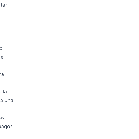
otar
o
de
ra
 la
ra una
as
 pagos