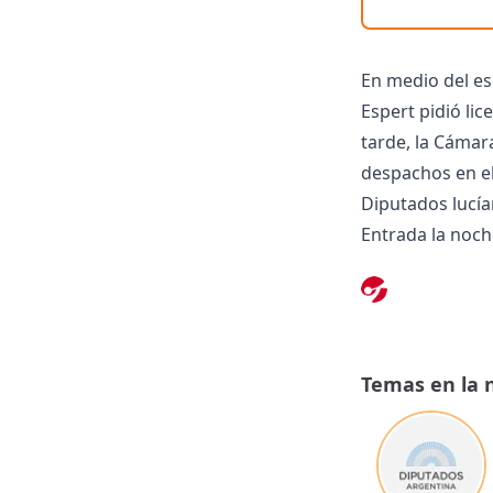
En medio del es
Espert pidió li
tarde, la Cámar
despachos en el
Diputados lucía
Entrada la noch
Mirabelli, de Sa
Martín Menem, p
sobre bienes de
No brindaron de
Temas en la 
de sumario y la 
Entonces la dip
autorización pa
adelante las me