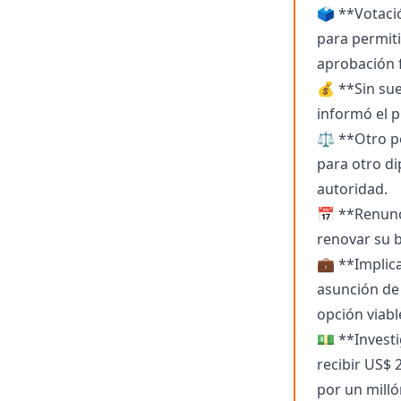
🗳️ **Votac
para permiti
aprobación f
💰 **Sin sue
informó el 
⚖️ **Otro p
para otro d
autoridad.
📅 **Renunci
renovar su b
💼 **Implica
asunción de 
opción viabl
💵 **Investi
recibir US$
por un milló