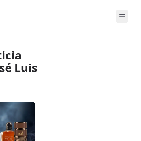
Abrir me
ticia
sé Luis