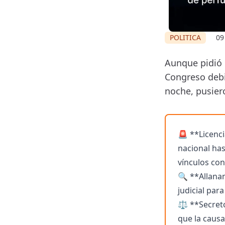
POLITICA
09
Aunque pidió l
Congreso debie
noche, pusier
🚨 **Licenci
nacional has
vínculos co
🔍 **Allana
judicial par
⚖️ **Secret
que la causa