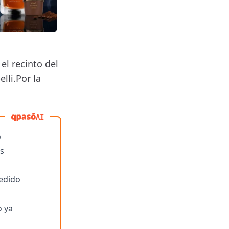
el recinto del
lli.Por la
AI
o
us
edido
o ya