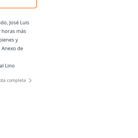
do, José Luis
 y horas más
bienes y
l Anexo de
al Lino
 la Cámara,
ota completa
y de secuestro
a bajo secreto
sus pormenores”.
para votar la
ieran llevarse