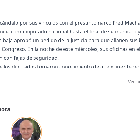
cándalo por sus vínculos con el presunto narco Fred Macha
cencia como diputado nacional hasta el final de su mandato
a baja aprobó un pedido de la Justicia para que allanen sus 
 Congreso. En la noche de este miércoles, sus oficinas en e
n con fajas de seguridad.
e los diputados tomaron conocimiento de que el juez feder
n Isidro, había enviado a la tarde un oficio al presidente de
Ver n
ara que lo autorizase a avanzar con medidas de registro 
 Espert.
talles sobre el procedimiento porque la causa se encuentr
nota
justicia solicitó "evitar la publicidad del siguiente oficio y 
utada Mónica Frade, de la Coalición Cívica, hizo una moción 
ra que desde el juzgado federal número 2 de San Isidro pud
didas de prueba solicitadas en el expediente.