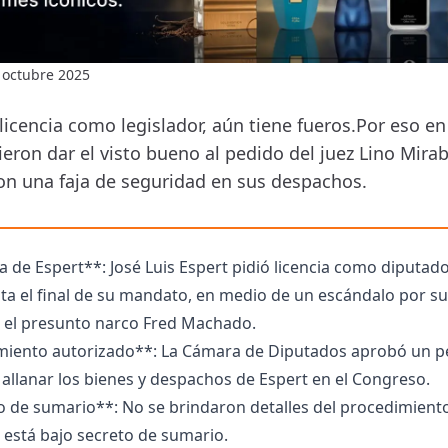
 octubre 2025
icencia como legislador, aún tiene fueros.Por eso en 
ron dar el visto bueno al pedido del juez Lino Mirabe
on una faja de seguridad en sus despachos.
a de Espert**: José Luis Espert pidió licencia como diputad
ta el final de su mandato, en medio de un escándalo por s
n el presunto narco Fred Machado.
miento autorizado**: La Cámara de Diputados aprobó un p
a allanar los bienes y despachos de Espert en el Congreso.
o de sumario**: No se brindaron detalles del procedimient
 está bajo secreto de sumario.