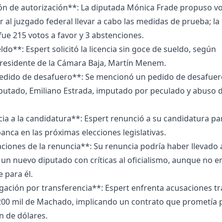
ión de autorización**: La diputada Mónica Frade propuso v
r al juzgado federal llevar a cabo las medidas de prueba; la
ue 215 votos a favor y 3 abstenciones.
ldo**: Espert solicitó la licencia sin goce de sueldo, según
presidente de la Cámara Baja, Martín Menem.
edido de desafuero**: Se mencionó un pedido de desafuer
iputado, Emiliano Estrada, imputado por peculado y abuso 
a a la candidatura**: Espert renunció a su candidatura pa
anca en las próximas elecciones legislativas.
ciones de la renuncia**: Su renuncia podría haber llevado a
un nuevo diputado con críticas al oficialismo, aunque no e
e para él.
gación por transferencia**: Espert enfrenta acusaciones tr
 200 mil de Machado, implicando un contrato que prometía
n de dólares.