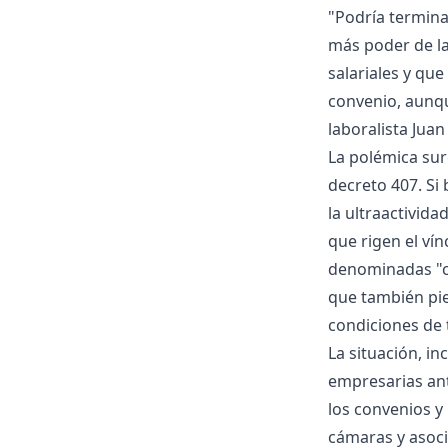
"Podría termina
más poder de la
salariales y que
convenio, aunqu
laboralista Juan
La polémica surg
decreto 407. Si 
la ultraactivida
que rigen el ví
denominadas "cu
que también pie
condiciones de t
La situación, i
empresarias ant
los convenios y
cámaras y asoc