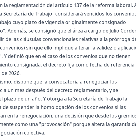
n la reglamentación del artículo 137 de la reforma laboral. A
la Secretaría de Trabajo "considerará vencidos los convenio
rabajo cuyo plazo de vigencia originalmente consignado
o". Además, se consignó que el área a cargo de Julio Corde
ir de las cláusulas convencionales relativas a la prórroga d
 convenios) sin que ello implique alterar la validez o aplicac
". Y definió que en el caso de los convenios que no tienen
iento consignada, el decreto fija como fecha de referencia 
 de 2026.
mismo, dispone que la convocatoria a renegociar los
icia un mes después del decreto reglamentario, y se
l plazo de un año. Y otorga a la Secretaría de Trabajo la
 la de suspender la homologación de los convenios si las
an en la renegociación, una decisión que desde los gremio
mente como una "provocación" porque altera la garantía d
egociación colectiva.