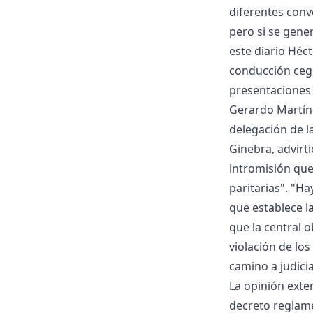
diferentes conv
pero si se gener
este diario Héct
conducción cege
presentaciones e
Gerardo Martínez
delegación de l
Ginebra, advirt
intromisión que
paritarias". "Ha
que establece l
que la central 
violación de los
camino a judici
La opinión exten
decreto reglame