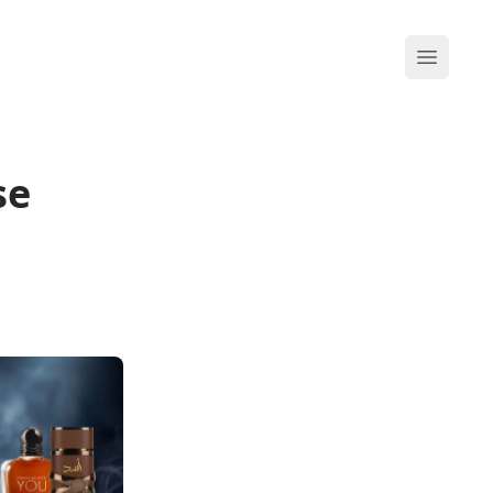
Abrir me
se