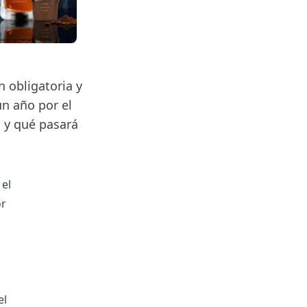
n obligatoria y
n año por el
o y qué pasará
 el
or
el