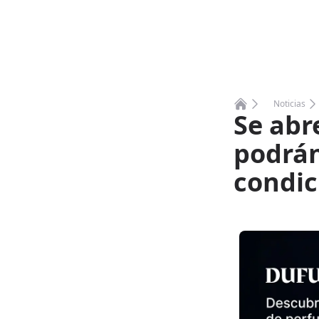
Noticias
Se abr
Home
podrán
condic