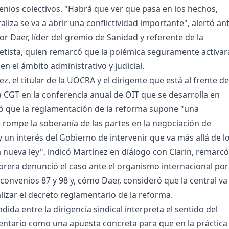
enios colectivos. "Habrá que ver que pasa en los hechos,
aliza se va a abrir una conflictividad importante", alertó an
or Daer, líder del gremio de Sanidad y referente de la
tista, quien remarcó que la polémica seguramente activar
n el ámbito administrativo y judicial.
, el titular de la UOCRA y el dirigente que está al frente de
a CGT en la conferencia anual de OIT que se desarrolla en
ió que la reglamentación de la reforma supone "una
 rompe la soberanía de las partes en la negociación de
y un interés del Gobierno de intervenir que va más allá de l
a nueva ley", indicó Martínez en diálogo con Clarin, remarcó
obrera denunció el caso ante el organismo internacional por
 convenios 87 y 98 y, cómo Daer, consideró que la central va
alizar el decreto reglamentario de la reforma.
dida entre la dirigencia sindical interpreta el sentido del
ntario como una apuesta concreta para que en la práctica 