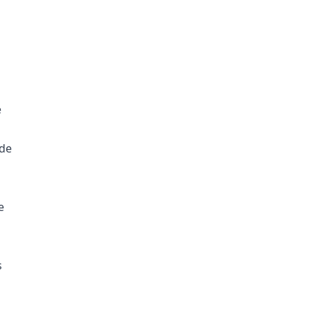
e
 de
e
s