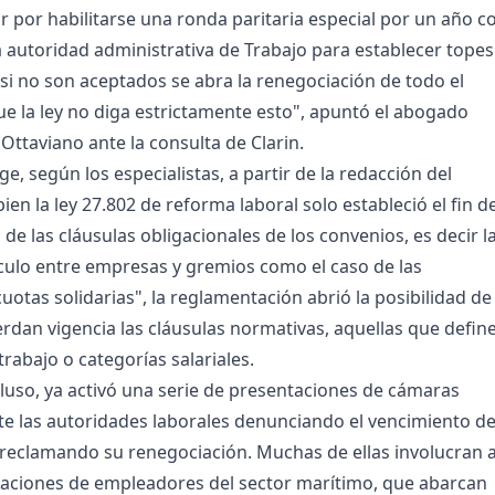
r por habilitarse una ronda paritaria especial por un año c
 autoridad administrativa de Trabajo para establecer topes
 si no son aceptados se abra la renegociación de todo el
e la ley no diga estrictamente esto", apuntó el abogado
 Ottaviano ante la consulta de Clarin.
e, según los especialistas, a partir de la redacción del
bien la ley 27.802 de reforma laboral solo estableció el fin d
d de las cláusulas obligacionales de los convenios, es decir l
nculo entre empresas y gremios como el caso de las
otas solidarias", la reglamentación abrió la posibilidad de
rdan vigencia las cláusulas normativas, aquellas que defin
rabajo o categorías salariales.
ncluso, ya activó una serie de presentaciones de cámaras
e las autoridades laborales denunciando el vencimiento d
 reclamando su renegociación. Muchas de ellas involucran 
iaciones de empleadores del sector marítimo, que abarcan