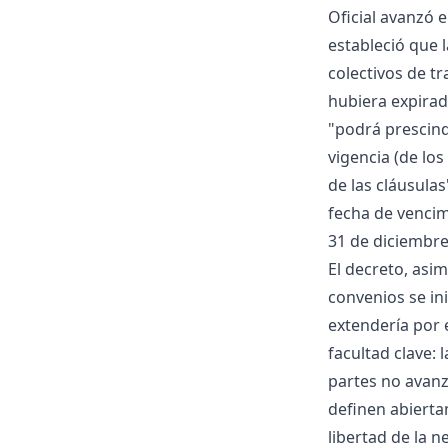
Oficial avanzó e
estableció que 
colectivos de t
hubiera expirad
"podrá prescind
vigencia (de los
de las cláusulas
fecha de vencim
31 de diciembre
El decreto, asi
convenios se in
extendería por e
facultad clave:
partes no avanz
definen abierta
libertad de la n