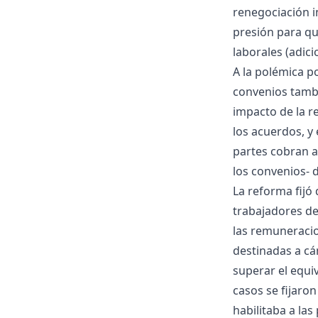
renegociación i
presión para qu
laborales (adici
A la polémica po
convenios tambi
impacto de la r
los acuerdos, y 
partes cobran a
los convenios- 
La reforma fijó 
trabajadores de 
las remuneracio
destinadas a c
superar el equi
casos se fijaron
habilitaba a las