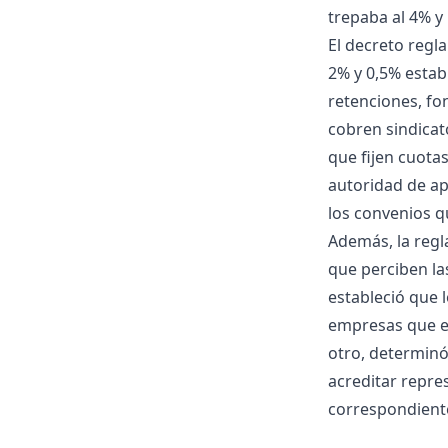
trepaba al 4% y
El decreto regl
2% y 0,5% estab
retenciones, fo
cobren sindicat
que fijen cuota
autoridad de ap
los convenios q
Además, la regl
que perciben la
estableció que l
empresas que es
otro, determinó
acreditar repre
correspondiente