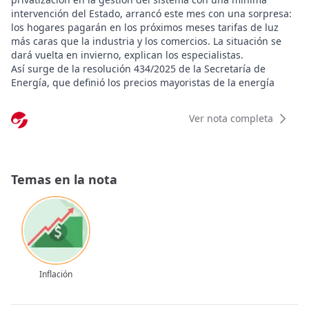
intervención del Estado, arrancó este mes con una sorpresa:
los hogares pagarán en los próximos meses tarifas de luz
más caras que la industria y los comercios. La situación se
dará vuelta en invierno, explican los especialistas.
Así surge de la resolución 434/2025 de la Secretaría de
Energía, que definió los precios mayoristas de la energía
eléctrica que abonarán los usuarios en noviembre.
En el anexo I se estableció que el Precio Estabilizado de la
Ver nota completa
Energía que pagarán los usuarios residenciales será hasta el
30 de abril de 2026 de entre $ 56.054 y $ 58.281 por
megavatio-hora (MWh), mientras que a los no residenciales
se les cobrará entre $ 47.310 y $ 51.633, de acuerdo a su
Temas en la nota
posición frente a la distribuidora y el horario de consumo de
la electricidad.
Esos precios aplican para todo el país e impactaron en el
Área Metropolitana de Buenos Aires (AMBA) con:
Hasta el momento, los hogares venían pagando menos que la
industria y el comercio, pero eso se revirtió a partir de ahora.
El motivo, según consultó Clarín con múltiples fuentes del
Inflación
sector, es la asignación de contratos y energía "spot" a los
distintos niveles de usuarios.
"Los hogares pagan tarifas más altas porque se los abastece