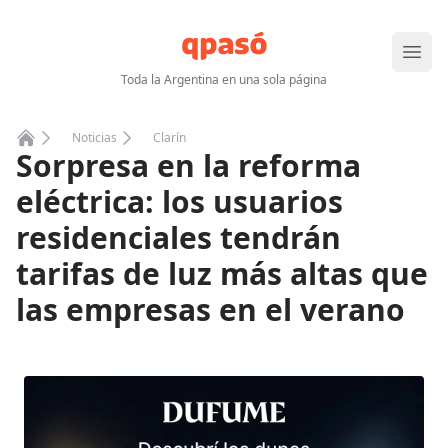
Abrir
Toda la Argentina en una sola página
Noticias
Clarín
Sorpresa en la reforma
Home
eléctrica: los usuarios
residenciales tendrán
tarifas de luz más altas que
las empresas en el verano