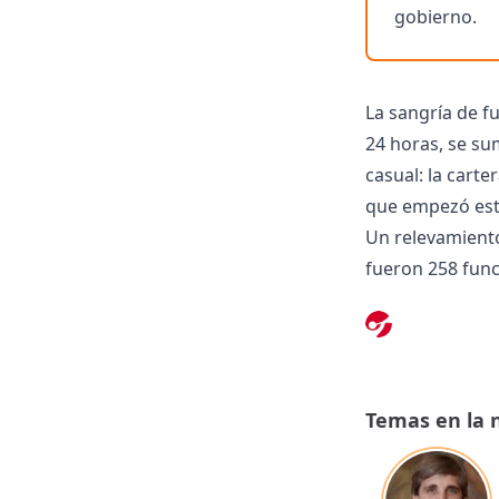
gobierno.
La sangría de f
24 horas, se su
casual: la cart
que empezó est
Un relevamiento
fueron 258 func
explica desde e
El domingo por 
quien se desemp
Economía. En su
Temas en la 
Tesoro de la Na
Este lunes, Mar
Regulador del G