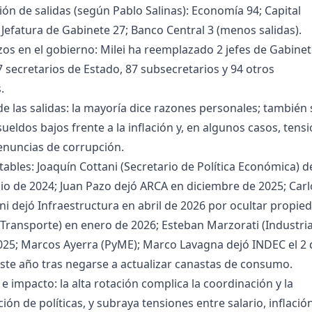
ión de salidas (según Pablo Salinas): Economía 94; Capital
efatura de Gabinete 27; Banco Central 3 (menos salidas).
s en el gobierno: Milei ha reemplazado 2 jefes de Gabinet
7 secretarios de Estado, 87 subsecretarios y 94 otros
.
e las salidas: la mayoría dice razones personales; también 
eldos bajos frente a la inflación y, en algunos casos, tens
enuncias de corrupción.
ables: Joaquín Cottani (Secretario de Política Económica) de
io de 2024; Juan Pazo dejó ARCA en diciembre de 2025; Carl
i dejó Infraestructura en abril de 2026 por ocultar propie
 (Transporte) en enero de 2026; Esteban Marzorati (Industria
025; Marcos Ayerra (PyME); Marco Lavagna dejó INDEC el 2 
ste año tras negarse a actualizar canastas de consumo.
 impacto: la alta rotación complica la coordinación y la
ón de políticas, y subraya tensiones entre salario, inflació