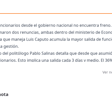
uncionarios desde el gobierno nacional no encuentra freno. 
maron dos renuncias, ambas dentro del ministerio de Econ
era que maneja Luis Caputo acumula la mayor salida de func
a gestión.
 del politólogo Pablo Salinas detalla que desde que asumió 
ionarios. Esto implica una salida cada 3 días y medio. El 36
l ministerio de Economía.
Ver n
la noche, el propio Caputo informó la renuncia de José Gar
eñaba como Secretario Legal y Administrativo del Minister
 lugar asumirá Juan Ignacio Stampalija, hasta ahora subpr
nota
ción.
celo Lamboglia presentó su renuncia a la presidencia del E
as y la Electricidad (ENRGE), el organismo creado por el G