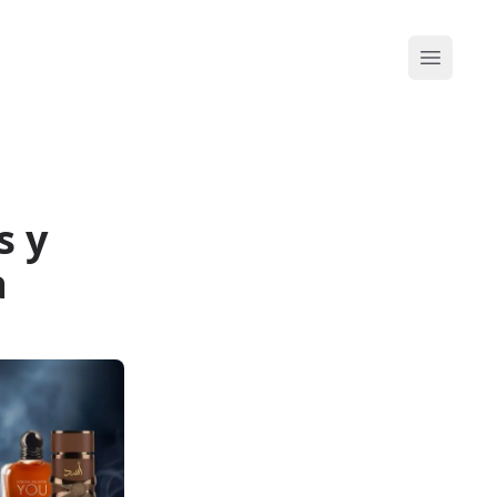
Abrir me
s y
a