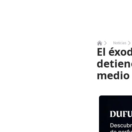
Noticias
El éxo
Home
detien
medio 