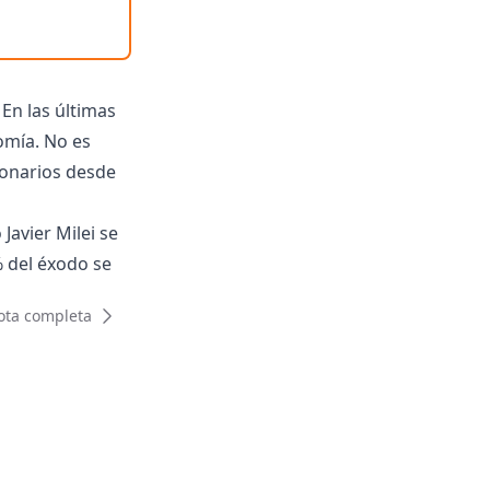
En las últimas
omía. No es
ionarios desde
Javier Milei se
% del éxodo se
ota completa
cía Hamilton,
io de
ocurador del
nte Nacional
obierno para