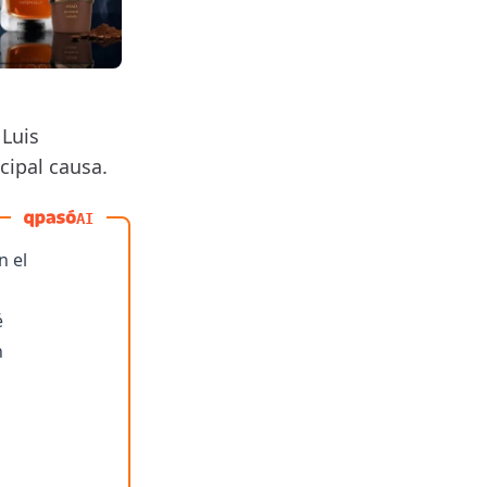
 Luis
cipal causa.
AI
n el
é
n