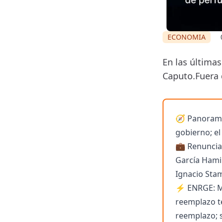
ECONOMIA
En las última
Caputo.Fuera d
🧭 Panorama
gobierno; e
💼 Renuncias
García Hamil
Ignacio Stam
⚡ ENRGE: Ma
reemplazo t
reemplazo; s