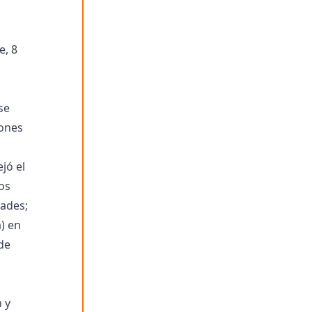
e, 8
se
iones
jó el
os
dades;
) en
de
n y