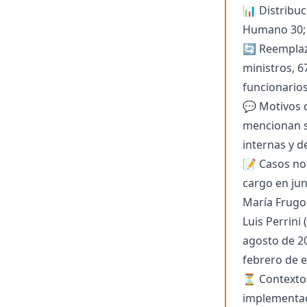
📊 Distribuc
Humano 30; J
🔄 Reemplazo
ministros, 6
funcionarios
💬 Motivos d
mencionan su
internas y d
📝 Casos not
cargo en jun
María Frugon
Luis Perrini
agosto de 2
febrero de e
⏳ Contexto e
implementaci