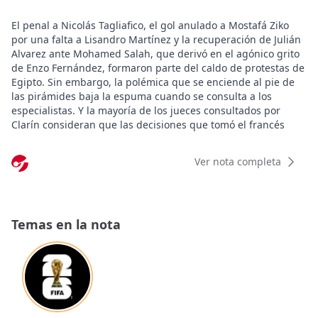
El penal a Nicolás Tagliafico, el gol anulado a Mostafá Ziko
por una falta a Lisandro Martínez y la recuperación de Julián
Alvarez ante Mohamed Salah, que derivó en el agónico grito
de Enzo Fernández, formaron parte del caldo de protestas de
Egipto. Sin embargo, la polémica que se enciende al pie de
las pirámides baja la espuma cuando se consulta a los
especialistas. Y la mayoría de los jueces consultados por
Clarín consideran que las decisiones que tomó el francés
François Letexier, algunas de ellas apoyado por el VAR, fueron
correctas.
Ver nota completa
Héctor Baldassi, el árbitro que dirigió Serbia-Ghana, Países
Bajos-Japón y Honduras-Suiza en Sudáfrica 2010, asegura: “El
penal es penal, por imprudencia del jugador egipcio
(Haissem Hassan), que volteó a Tagliafico. Y no era fuera de
Temas en la nota
juego porque con el sistema SAOT (semiautomático) no hay
dudas”.
Y agrega sobre el pisotón de Marwan Ateya a Lisandro
Martínez: “El tema tiene que ver con interpretación. La APP,
Atacking Possession Phase en inglés, se refiere a la secuencia
de juego, al momento en el que el atacante obtiene el balón.
No se revisa la jugada final, sino si durante esa fase de