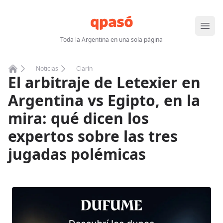
Abrir
Toda la Argentina en una sola página
Noticias
Clarín
El arbitraje de Letexier en
Home
Argentina vs Egipto, en la
mira: qué dicen los
expertos sobre las tres
jugadas polémicas