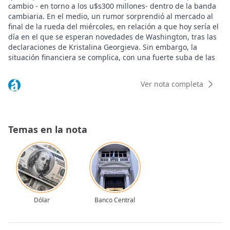
cambio - en torno a los u$s300 millones- dentro de la banda
cambiaria. En el medio, un rumor sorprendió al mercado al
final de la rueda del miércoles, en relación a que hoy sería el
día en el que se esperan novedades de Washington, tras las
declaraciones de Kristalina Georgieva. Sin embargo, la
situación financiera se complica, con una fuerte suba de las
tasas en pesos por falta de liquidez, y poco poder de fuego
para contener el dólar, sin usar los dólares del Banco Central.
Ver nota completa
El dólar oficial cerró el miércoles a $1.410,60 para la compra y
a $1.462,70 para la venta en el promedio de las entidades
financieras que publica el Banco Central (BCRA) este viernes.
En tanto, en el Banco Nación (BNA), el billete cotiza a $1.405
Temas en la nota
para la compra y $1.455 para la venta.
Las reservas brutas internacionales cayeron u$s136 millones,
hasta los u$s42.066 millones. Fuentes oficiales dijeron a
Ámbito que hubo pagos de deuda por aproximadamente
u$s35 millones. El dólar cripto, opera este jueves como
anticipo de el arranque de la rueda, con una suba del 0,3%
ubicándose en los $1.550.
Dólar
Banco Central
"El dólar mayorista cierra en niveles de venta del Tesoro, en
una jornada calcada a las anteriores con muchas ventas en
estos niveles. Se operaron u$s669 millones", reveló una