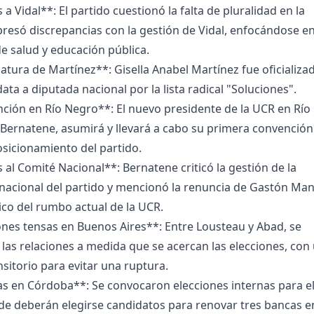
 a Vidal**: El partido cuestionó la falta de pluralidad en la
presó discrepancias con la gestión de Vidal, enfocándose e
e salud y educación pública.
atura de Martínez**: Gisella Anabel Martínez fue oficializa
ta a diputada nacional por la lista radical "Soluciones".
ción en Río Negro**: El nuevo presidente de la UCR en Río
 Bernatene, asumirá y llevará a cabo su primera convención
posicionamiento del partido.
s al Comité Nacional**: Bernatene criticó la gestión de la
nacional del partido y mencionó la renuncia de Gastón Man
ico del rumbo actual de la UCR.
nes tensas en Buenos Aires**: Entre Lousteau y Abad, se
las relaciones a medida que se acercan las elecciones, con
sitorio para evitar una ruptura.
as en Córdoba**: Se convocaron elecciones internas para el
de deberán elegirse candidatos para renovar tres bancas en