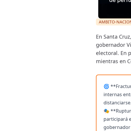
AMBITO-NACIO
En Santa Cruz,
gobernador Vid
electoral. En 
mientras en C
🌀 **Fractur
internas ent
distanciarse
🎭 **Ruptur
participará e
gobernador 