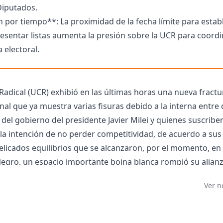
iputados.
por tiempo**: La proximidad de la fecha límite para estab
resentar listas aumenta la presión sobre la UCR para coord
 electoral.
 Radical (UCR) exhibió en las últimas horas una nueva fract
nal que ya muestra varias fisuras debido a la interna entre
 del gobierno del presidente Javier Milei y quienes suscribe
 la intención de no perder competitividad, de acuerdo a sus
delicados equilibrios que se alcanzaron, por el momento, en
egro, un espacio importante boina blanca rompió su alianz
io Vidal, en Santa Cruz, un efecto colateral de la interna p
Ver n
andidaturas.
la UCR de Santa Cruz anunció, a través de un comunicado, q
a interna convocada para el próximo 13 de julio en el centen