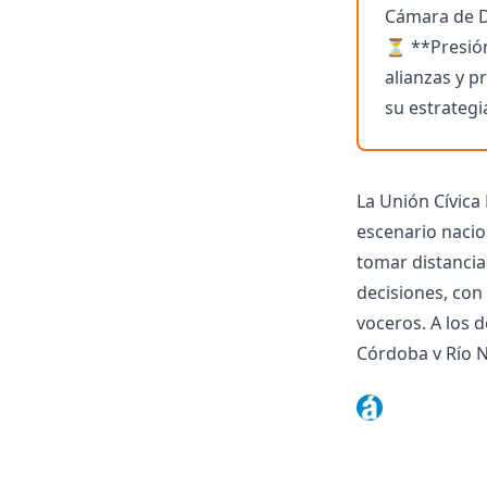
Cámara de D
⏳ **Presión 
alianzas y p
su estrategia
La Unión Cívica
escenario nacio
tomar distancia
decisiones, con
voceros. A los 
Córdoba y Río N
gobernador Claud
definición de c
Este lunes 23, 
participará de l