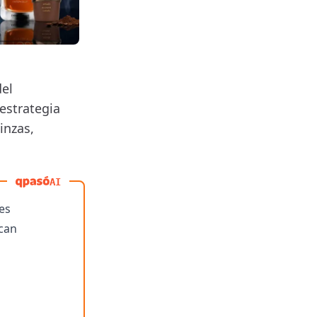
del
 estrategia
inzas,
AI
es
scan