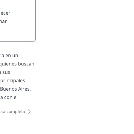
lecer
inar
ura en un
 quienes buscan
n sus
 principales
 Buenos Aires,
a con el
ara la
ota completa
ue no
ario partido, en