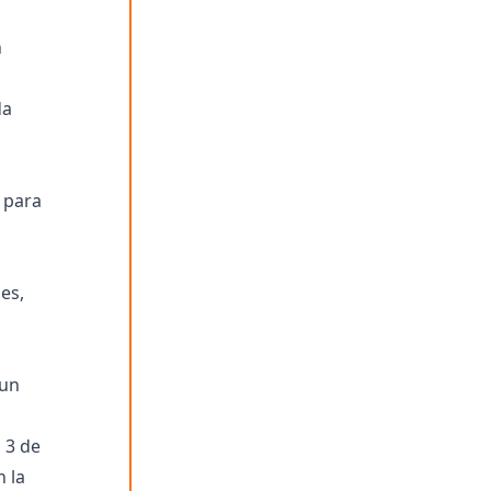
n
da
 para
es,
 un
 3 de
 la