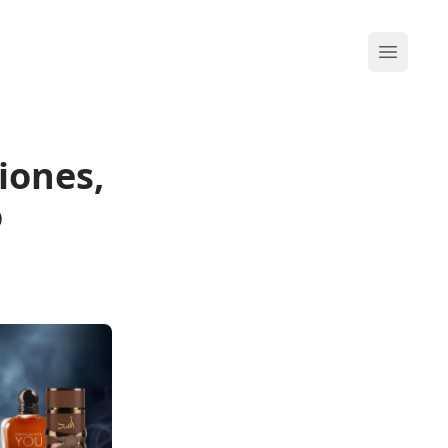
Abrir me
iones,
o