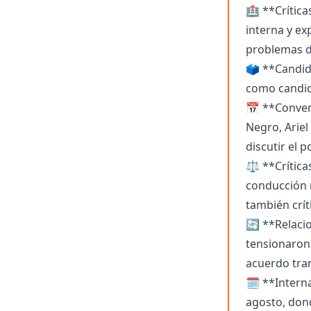
🏥 **Críticas
interna y ex
problemas d
🗳️ **Candid
como candida
📅 **Conven
Negro, Ariel
discutir el 
⚖️ **Crítica
conducción 
también crít
🔄 **Relacio
tensionaron 
acuerdo tran
🗓️ **Intern
agosto, don